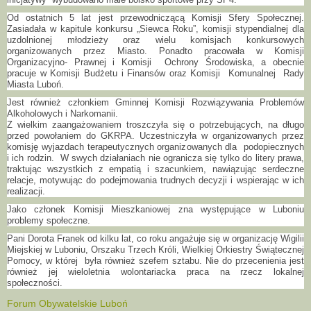
Od ostatnich 5 lat jest przewodniczącą Komisji Sfery Społecznej.
Zasiadała w kapitule konkursu „Siewca Roku”, komisji stypendialnej dla
uzdolnionej młodzieży oraz wielu komisjach konkursowych
organizowanych przez Miasto. Ponadto pracowała w Komisji
Organizacyjno- Prawnej i Komisji Ochrony Środowiska, a obecnie
pracuje w Komisji Budżetu i Finansów oraz Komisji Komunalnej Rady
Miasta Luboń.
Jest również członkiem Gminnej Komisji Rozwiązywania Problemów
Alkoholowych i Narkomanii.
Z wielkim zaangażowaniem troszczyła się o potrzebujących, na długo
przed powołaniem do GKRPA. Uczestniczyła w organizowanych przez
komisję wyjazdach terapeutycznych organizowanych dla podopiecznych
i ich rodzin. W swych działaniach nie ogranicza się tylko do litery prawa,
traktując wszystkich z empatią i szacunkiem, nawiązując serdeczne
relacje, motywując do podejmowania trudnych decyzji i wspierając w ich
realizacji.
Jako członek Komisji Mieszkaniowej zna występujące w Luboniu
problemy społeczne.
Pani Dorota Franek od kilku lat, co roku angażuje się w organizację Wigilii
Miejskiej w Luboniu, Orszaku Trzech Króli, Wielkiej Orkiestry Świątecznej
Pomocy, w której była również szefem sztabu. Nie do przecenienia jest
również jej wieloletnia wolontariacka praca na rzecz lokalnej
społeczności.
Forum Obywatelskie Luboń