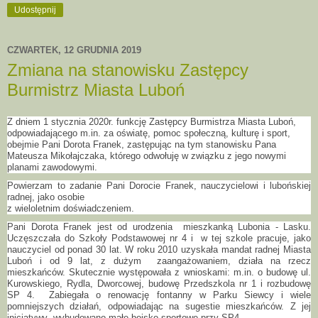
Udostępnij
CZWARTEK, 12 GRUDNIA 2019
Zmiana na stanowisku Zastępcy
Burmistrz Miasta Luboń
Z dniem 1 stycznia 2020r. funkcję Zastępcy Burmistrza Miasta Luboń,
odpowiadającego m.in. za oświatę, pomoc społeczną, kulturę i sport,
obejmie Pani Dorota Franek, zastępując na tym stanowisku Pana
Mateusza Mikołajczaka, którego odwołuję w związku z jego nowymi
planami zawodowymi.
Powierzam to zadanie Pani Dorocie Franek, nauczycielowi i lubońskiej
radnej, jako osobie
z wieloletnim doświadczeniem.
Pani Dorota Franek jest od urodzenia mieszkanką Lubonia - Lasku.
Uczęszczała do Szkoły Podstawowej nr 4 i w tej szkole pracuje, jako
nauczyciel od ponad 30 lat. W roku 2010 uzyskała mandat radnej Miasta
Luboń i od 9 lat, z dużym zaangażowaniem, działa na rzecz
mieszkańców. Skutecznie występowała z wnioskami: m.in. o budowę ul.
Kurowskiego, Rydla, Dworcowej, budowę Przedszkola nr 1 i rozbudowę
SP 4. Zabiegała o renowację fontanny w Parku Siewcy i wiele
pomniejszych działań, odpowiadając na sugestie mieszkańców. Z jej
inicjatywy wybudowano małe boisko sportowe przy SP4.