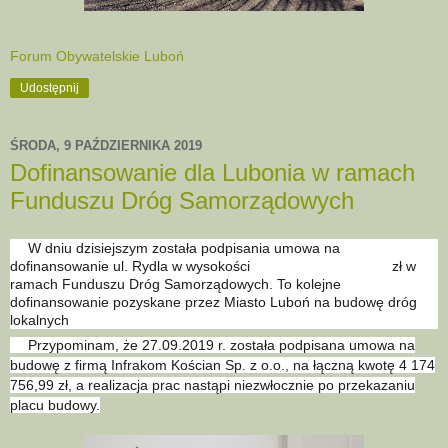
Forum Obywatelskie Luboń
Udostępnij
ŚRODA, 9 PAŹDZIERNIKA 2019
Dofinansowanie dla Lubonia w ramach
Funduszu Dróg Samorządowych
W dniu dzisiejszym została podpisania umowa na
✅
dofinansowanie ul. Rydla w wysokości
zł w
1⃣
8⃣
7⃣
7⃣
8⃣
6⃣
8⃣
ramach Funduszu Dróg Samorządowych. To kolejne
dofinansowanie pozyskane przez Miasto Luboń na budowę dróg
lokalnych
😊
Przypominam, że 27.09.2019 r. została podpisana umowa na
✅
budowę z firmą Infrakom Kościan Sp. z o.o., na łączną kwotę 4 174
756,99 zł, a realizacja prac nastąpi niezwłocznie po przekazaniu
placu budowy.