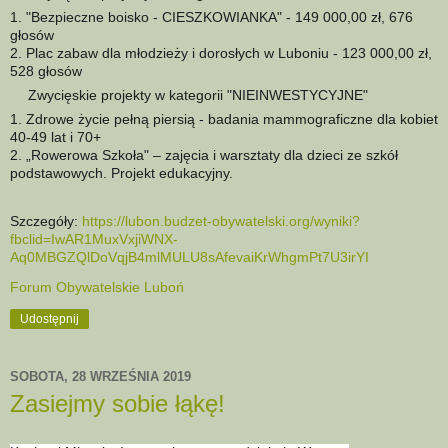
1. "Bezpieczne boisko - CIESZKOWIANKA" - 149 000,00 zł, 676
głosów
2. Plac zabaw dla młodzieży i dorosłych w Luboniu - 123 000,00 zł,
528 głosów
Zwycięskie projekty w kategorii "NIEINWESTYCYJNE"
✅
1. Zdrowe życie pełną piersią - badania mammograficzne dla kobiet
40-49 lat i 70+
2. „Rowerowa Szkoła" – zajęcia i warsztaty dla dzieci ze szkół
podstawowych. Projekt edukacyjny.
Szczegóły:
https://lubon.budzet-obywatelski.org/wyniki?
fbclid=IwAR1MuxVxjiWNX-
Aq0MBGZQlDoVqjB4mlMULU8sAfevaiKrWhgmPt7U3irYI
Forum Obywatelskie Luboń
Udostępnij
SOBOTA, 28 WRZEŚNIA 2019
Zasiejmy sobie łąkę!