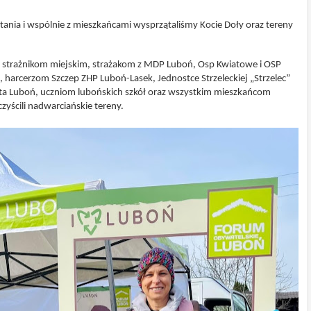
ątania i wspólnie z mieszkańcami wysprzątaliśmy Kocie Doły oraz tereny
 strażnikom miejskim, strażakom z MDP Luboń, Osp Kwiatowe i OSP
harcerzom Szczep ZHP Luboń-Lasek, Jednostce Strzeleckiej „Strzelec”
ta Luboń, uczniom lubońskich szkół oraz wszystkim mieszkańcom
zyścili nadwarciańskie tereny.