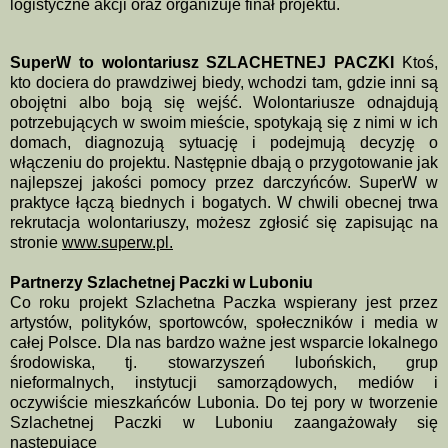
logistyczne akcji oraz organizuje finał projektu.
SuperW to wolontariusz SZLACHETNEJ PACZKI
Ktoś,
kto dociera do prawdziwej biedy, wchodzi tam, gdzie inni są
obojętni albo boją się wejść. Wolontariusze odnajdują
potrzebujących w swoim mieście, spotykają się z nimi w ich
domach, diagnozują sytuację i podejmują decyzję o
włączeniu do projektu. Następnie dbają o przygotowanie jak
najlepszej jakości pomocy przez darczyńców. SuperW w
praktyce łączą biednych i bogatych. W chwili obecnej trwa
rekrutacja wolontariuszy, możesz zgłosić się zapisując na
stronie
www.superw.pl.
Partnerzy Szlachetnej Paczki w Luboniu
Co roku projekt Szlachetna Paczka wspierany jest przez
artystów, polityków, sportowców, społeczników i media w
całej Polsce. Dla nas bardzo ważne jest wsparcie lokalnego
środowiska, tj. stowarzyszeń lubońskich, grup
nieformalnych, instytucji samorządowych, mediów i
oczywiście mieszkańców Lubonia. Do tej pory w tworzenie
Szlachetnej Paczki w Luboniu zaangażowały się
następujące