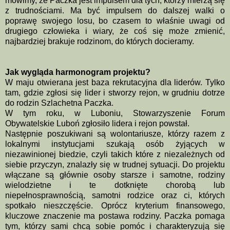
mówimy, że Paczka jest impulsem dla tych, którzy mierzą się
z trudnościami. Ma być impulsem do dalszej walki o
poprawę swojego losu, bo czasem to właśnie uwagi od
drugiego człowieka i wiary, że coś się może zmienić,
najbardziej brakuje rodzinom, do których docieramy.
Jak wygląda harmonogram projektu?
W maju otwierana jest baza rekrutacyjna dla liderów. Tylko
tam, gdzie zgłosi się lider i stworzy rejon, w grudniu dotrze
do rodzin Szlachetna Paczka.
W tym roku, w Luboniu, Stowarzyszenie Forum
Obywatelskie Luboń zgłosiło lidera i rejon powstał.
Następnie poszukiwani są wolontariusze, którzy razem z
lokalnymi instytucjami szukają osób żyjących w
niezawinionej biedzie, czyli takich które z niezależnych od
siebie przyczyn, znalazły się w trudnej sytuacji. Do projektu
włączane są głównie osoby starsze i samotne, rodziny
wielodzietne i te dotknięte chorobą lub
niepełnosprawnością, samotni rodzice oraz ci, których
spotkało nieszczęście. Oprócz kryterium finansowego,
kluczowe znaczenie ma postawa rodziny. Paczka pomaga
tym, którzy sami chcą sobie pomóc i charakteryzują się