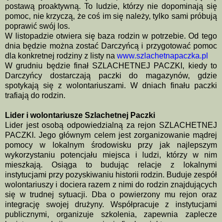
postawą proaktywną. To ludzie, którzy nie dopominają się
pomoc, nie krzyczą, że coś im się należy, tylko sami próbują
poprawić swój los.
W listopadzie otwiera się baza rodzin w potrzebie. Od tego
dnia będzie można zostać Darczyńcą i przygotować pomoc
dla konkretnej rodziny z listy na
www.szlachetnapaczka.pl
W grudniu będzie finał SZLACHETNEJ PACZKI, kiedy to
Darczyńcy dostarczają paczki do magazynów, gdzie
spotykają się z wolontariuszami. W dniach finału paczki
trafiają do rodzin.
Lider i wolontariusze Szlachetnej Paczki
Lider jest osobą odpowiedzialną za rejon SZLACHETNEJ
PACZKI. Jego głównym celem jest zorganizowanie mądrej
pomocy w lokalnym środowisku przy jak najlepszym
wykorzystaniu potencjału miejsca i ludzi, którzy w nim
mieszkają. Osiąga to budując relacje z lokalnymi
instytucjami przy pozyskiwaniu historii rodzin. Buduje zespół
wolontariuszy i dociera razem z nimi do rodzin znajdujących
się w trudnej sytuacji. Dba o powierzony mu rejon oraz
integrację swojej drużyny. Współpracuje z instytucjami
publicznymi, organizuje szkolenia, zapewnia zaplecze