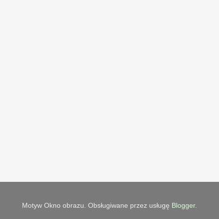
Motyw Okno obrazu. Obsługiwane przez usługę
Blogger
.