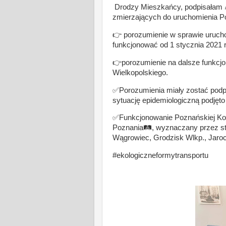
Drodzy Mieszkańcy, podpisałam ✍️d
zmierzających do uruchomienia Poz
👉 porozumienie w sprawie uruchomi
funkcjonować od 1 stycznia 2021 
👉porozumienie na dalsze funkcjon
Wielkopolskiego.
✅Porozumienia miały zostać podpi
sytuację epidemiologiczną podjęto
✅Funkcjonowanie Poznańskiej Kol
Poznania🛤, wyznaczany przez sta
Wągrowiec, Grodzisk Wlkp., Jaroci
#ekologiczneformytransportu