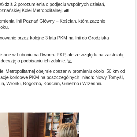
ziś 2 porozumienia o podjęciu wspólnych działań,
nańskiej Kolei Metropolitalnej: 🚄
enia linii Poznań Główny – Kościan, która zacznie
roku,
owanie przez kolejne 3 lata PKM na linii do Grodziska
sane w Luboniu na Dworcu PKP, ale ze względu na zaistniałą
 decyzję o podpisaniu ich zdalnie. 💻
ei Metropolitarnej obejmie obszar w promieniu około 50 km od
cje końcowe PKM na poszczególnych liniach: Nowy Tomyśl,
n, Wronki, Rogoźno, Kościan, Gniezno i Września.