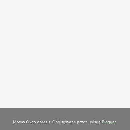
Motyw Okno obrazu. Obsługiwane przez usługę
Blogger
.