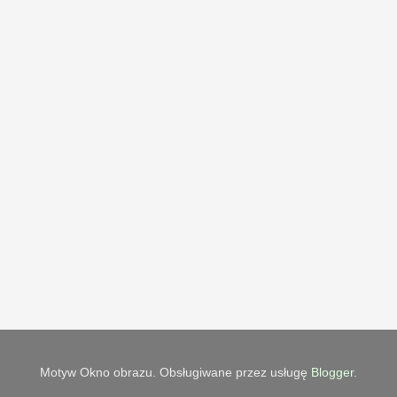
Motyw Okno obrazu. Obsługiwane przez usługę
Blogger
.