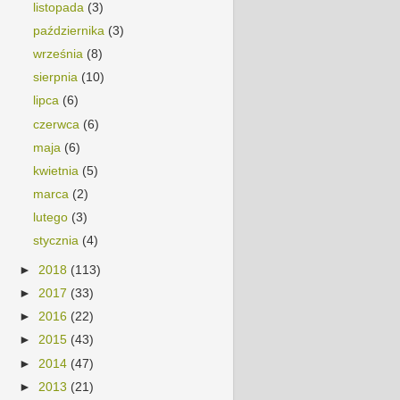
listopada
(3)
października
(3)
września
(8)
sierpnia
(10)
lipca
(6)
czerwca
(6)
maja
(6)
kwietnia
(5)
marca
(2)
lutego
(3)
stycznia
(4)
►
2018
(113)
►
2017
(33)
►
2016
(22)
►
2015
(43)
►
2014
(47)
►
2013
(21)