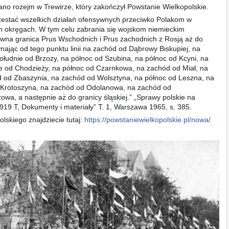
ano rozejm w Trewirze, który zakończył Powstanie Wielkopolskie.
zestać wszelkich działań ofensywnych przeciwko Polakom w
h okręgach. W tym celu zabrania się wojskom niemieckim
awna granica Prus Wschodnich i Prus zachodnich z Rosją aż do
nając od tego punktu linii na zachód od Dąbrowy Biskupiej, na
południe od Brzozy, na północ od Szubina, na północ od Kcyni, na
e od Chodzieży, na północ od Czarnkowa, na zachód od Miał, na
 od Zbaszynia, na zachód od Wolsztyna, na północ od Leszna, na
d Krotoszyna, na zachód od Odolanowa, na zachód od
wa, a następnie aż do granicy śląskiej.” „Sprawy polskie na
919 T, Dokumenty i materiały” T. 1, Warszawa 1965, s. 385.
lskiego znajdziecie tutaj:
https://powstaniewielkopolskie.pl/nowa/