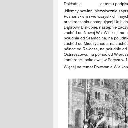
Dokładnie
lat temu podpis
1️⃣
0️⃣
0️⃣
„Niemcy powinni niezwłocznie zapr
Poznańskiem i we wszystkich innyc
przekraczania następującej Unii: d
Dąbrowy Biskupiej, następnie zaczy
zachód od No
wej Wsi Wielkiej, na 
południe od Szamocina, na południ
zachód od Międzychodu, na zachód
północ od Rawicza, na południe o
Ostrzeszowa, na północ od Wieruszo
konferencji pokojowej w Paryża w 1
Więcej na temat Powstania Wielkopo