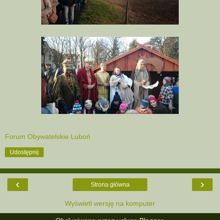
Forum Obywatelskie Luboń
Udostępnij
‹
›
Strona główna
Wyświetl wersję na komputer