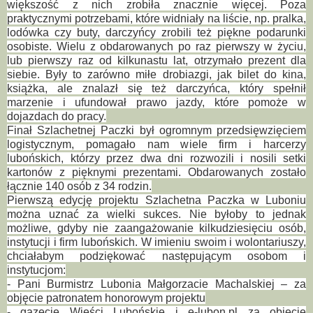
większość z nich zrobiła znacznie więcej. Poza
praktycznymi potrzebami, które widniały na liście, np. pralka,
lodówka czy buty, darczyńcy zrobili też piękne podarunki
osobiste. Wielu z obdarowanych po raz pierwszy w życiu,
lub pierwszy raz od kilkunastu lat, otrzymało prezent dla
siebie. Były to zarówno miłe drobiazgi, jak bilet do kina,
książka, ale znalazł się też darczyńca, który spełnił
marzenie i ufundował prawo jazdy, które pomoże w
dojazdach do pracy.
Finał Szlachetnej Paczki był ogromnym przedsięwzięciem
logistycznym, pomagało nam wiele firm i harcerzy
lubońskich, którzy przez dwa dni rozwozili i nosili setki
kartonów z pięknymi prezentami. Obdarowanych zostało
łącznie 140 osób z 34 rodzin.
Pierwszą edycję projektu Szlachetna Paczka w Luboniu
można uznać za wielki sukces. Nie byłoby to jednak
możliwe, gdyby nie zaangażowanie kilkudziesięciu osób,
instytucji i firm lubońskich. W imieniu swoim i wolontariuszy,
chciałabym podziękować następującym osobom i
instytucjom:
- Pani Burmistrz Lubonia Małgorzacie Machalskiej – za
objęcie patronatem honorowym projektu
- gazecie Wieści Lubońskie i e-lubon.pl za objęcie