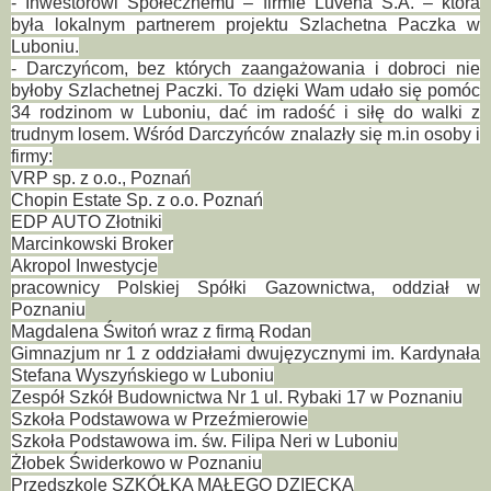
- Inwestorowi Społecznemu – firmie Luvena S.A. – która
była lokalnym partnerem projektu Szlachetna Paczka w
Luboniu.
- Darczyńcom, bez których zaangażowania i dobroci nie
byłoby Szlachetnej Paczki. To dzięki Wam udało się pomóc
34 rodzinom w Luboniu, dać im radość i siłę do walki z
trudnym
losem. Wśród Darczyńców znalazły się m.in osoby i
firmy:
VRP sp. z o.o., Poznań
Chopin Estate Sp. z o.o. Poznań
EDP AUTO Złotniki
Marcinkowski Broker
Akropol Inwestycje
pracownicy Polskiej Spółki Gazownictwa, oddział w
Poznaniu
Magdalena Świtoń wraz z firmą Rodan
Gimnazjum nr 1 z oddziałami dwujęzycznymi im. Kardynała
Stefana Wyszyńskiego w Luboniu
Zespół Szkół Budownictwa Nr 1 ul. Rybaki 17 w Poznaniu
Szkoła Podstawowa w Przeźmierowie
Szkoła Podstawowa im. św. Filipa Neri w Luboniu
Żłobek Świderkowo w Poznaniu
Przedszkole SZKÓŁKA MAŁEGO DZIECKA