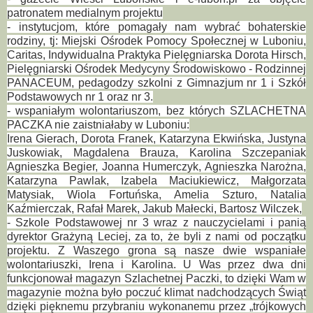
patronatem medialnym projektu
- instytucjom, które pomagały nam wybrać bohaterskie
rodziny, tj: Miejski Ośrodek Pomocy Społecznej w Luboniu,
Caritas, Indywidualna Praktyka Pielęgniarska Dorota Hirsch,
Pielęgniarski Ośrodek Medycyny Środowiskowo - Rodzinnej
PANACEUM, pedagodzy szkolni z Gimnazjum nr 1 i Szkół
Podstawowych nr 1 oraz nr 3.
- wspaniałym wolontariuszom, bez których SZLACHETNA
PACZKA nie zaistniałaby w Luboniu:
Irena Gierach, Dorota Franek, Katarzyna Ekwińska, Justyna
Juskowiak, Magdalena Brauza, Karolina Szczepaniak
Agnieszka Begier, Joanna Humerczyk, Agnieszka Narożna,
Katarzyna Pawlak, Izabela Maciukiewicz, Małgorzata
Matysiak, Wiola Fortuńska, Amelia Szturo, Natalia
Kaźmierczak, Rafał Marek, Jakub Małecki, Bartosz Wilczek,
- Szkole Podstawowej nr 3 wraz z nauczycielami i panią
dyrektor Grażyną Leciej, za to, że byli z nami od początku
projektu. Z Waszego grona są nasze dwie wspaniałe
wolontariuszki, Irena i Karolina. U Was przez dwa dni
funkcjonował magazyn Szlachetnej Paczki, to dzięki Wam w
magazynie można było poczuć klimat nadchodzących Świąt
dzięki pięknemu przybraniu wykonanemu przez „trójkowych