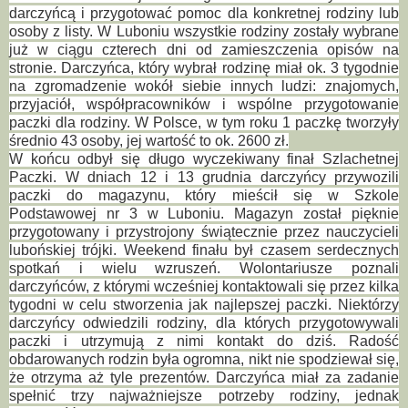
darczyńcą i przygotować pomoc dla konkretnej rodziny lub
osoby z listy. W Luboniu wszystkie rodziny zostały wybrane
już w ciągu czterech dni od zamieszczenia opisów na
stronie. Darczyńca, który wybrał rodzinę miał ok. 3 tygodnie
na zgromadzenie wokół siebie innych ludzi: znajomych,
przyjaciół, współpracowników i wspólne przygotowanie
paczki dla rodziny. W Polsce, w tym roku 1 paczkę tworzyły
średnio 43 osoby, jej wartość to ok. 2600 zł.
W końcu odbył się długo wyczekiwany finał Szlachetnej
Paczki. W dniach 12 i 13 grudnia darczyńcy przywozili
paczki do magazynu, który mieścił się w Szkole
Podstawowej nr 3 w Luboniu. Magazyn został pięknie
przygotowany i przystrojony świątecznie przez nauczycieli
lubońskiej trójki. Weekend finału był czasem serdecznych
spotkań i wielu wzruszeń. Wolontariusze poznali
darczyńców, z którymi wcześniej kontaktowali się przez kilka
tygodni w celu stworzenia jak najlepszej paczki. Niektórzy
darczyńcy odwiedzili rodziny, dla których przygotowywali
paczki i utrzymują z nimi kontakt do dziś. Radość
obdarowanych rodzin była ogromna, nikt nie spodziewał się,
że otrzyma aż tyle prezentów. Darczyńca miał za zadanie
spełnić trzy najważniejsze potrzeby rodziny, jednak