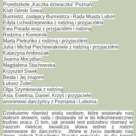
Przedszkole „Kaczka dziwaczka” Poznań
Klub Górski Sowa
Burmistrz, zastępcy Burmistrza i Rada Miasta Luboń
Edyta Lichodziejewska z rodziną i przyjaciółmi
Ewa Porada wraz z przyjaciółmi i rodziną
Rodzina z Komornik
Marta Pietruńko z rodziną i przyjaciółmi
Julia i Michał Piechowiakowie z rodziną i przyjaciółmi
Katarzyna Ambroziak
Joanna Mocydlarz
Magdalena Stachowska
Krzysztof Siwek
Beata i Jej znajomi
Łukasz Zube
Olga Szymkowiak z rodziną
Asia, Ewelina, Daniel, Krzyś i przyjaciele
anonimowi darczyńcy z Poznania i Lubonia.
Dziękujemy również wielu osobom, które wspierały nas
dobrym słowem, radą i dodawały sił w tej kilkumiesięcznej
trudnej pracy. O tym, jak projekt jest potrzebny również w
naszym mieście, świadczą słowa jednej z rodzin
skierowane do darczyńcy: „Wiele w życiu spotkało nas
złego, jednak Szlachetna Paczka pokazała, że dla kogoś