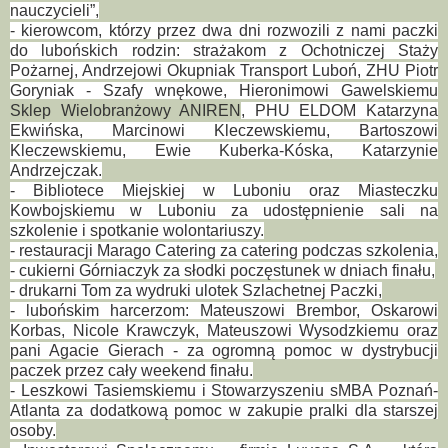
nauczycieli”,
- kierowcom, którzy przez dwa dni rozwozili z nami paczki
do lubońskich rodzin: strażakom z Ochotniczej Staży
Pożarnej, Andrzejowi Okupniak Transport Luboń, ZHU Piotr
Goryniak - Szafy wnękowe, Hieronimowi Gawelskiemu
Sklep Wielobranżowy ANIREN
, PHU ELDOM Katarzyna
Ekwińska, Marcinowi Kleczewskiemu, Bartoszowi
Kleczewskiemu, Ewie Kuberka-Kóska, Katarzynie
Andrzejczak.
- Bibliotece Miejskiej w Luboniu oraz Miasteczku
Kowbojskiemu w Luboniu za udostępnienie sali na
szkolenie i spotkanie wolontariuszy.
- restauracji Marago Catering za catering podczas szkolenia,
- cukierni Górniaczyk za słodki poczęstunek w dniach finału,
- drukarni Tom za wydruki ulotek Szlachetnej Paczki,
- lubońskim harcerzom: Mateuszowi Brembor, Oskarowi
Korbas, Nicole Krawczyk, Mateuszowi Wysodzkiemu oraz
pani Agacie Gierach - za ogromną pomoc w dystrybucji
paczek przez cały weekend finału.
- Leszkowi Tasiemskiemu i Stowarzyszeniu sMBA Poznań-
Atlanta za dodatkową pomoc w zakupie pralki dla starszej
osoby.