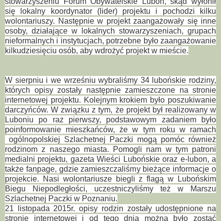
stowarzyszeniu Forum Obywatelskie Luboń, skąd wyłonił
się lokalny koordynator (lider) projektu i pochodzi kilku
wolontariuszy. Następnie w projekt zaangażowały się inne
osoby, działające w lokalnych stowarzyszeniach, grupach
nieformalnych i instytucjach, potrzebne było zaangażowanie
kilkudziesięciu osób, aby wdrożyć projekt w mieście.
W sierpniu i we wrześniu wybraliśmy 34 lubońskie rodziny,
których opisy zostały następnie zamieszczone na stronie
internetowej projektu. Kolejnym krokiem było poszukiwanie
darczyńców. W związku z tym, że projekt był realizowany w
Luboniu po raz pierwszy, podstawowym zadaniem było
poinformowanie mieszkańców, że w tym roku w ramach
ogólnopolskiej Szlachetnej Paczki mogą pomóc również
rodzinom z naszego miasta. Pomogli nam w tym patroni
medialni projektu, gazeta Wieści Lubońskie oraz e-lubon, a
także fanpage, gdzie zamieszczaliśmy bieżące informacje o
projekcie. Nasi wolontariusze biegli z flagą w Lubońskim
Biegu Niepodległości, uczestniczyliśmy też w Marszu
Szlachetnej Paczki w Poznaniu.
21 listopada 2015r. opisy rodzin zostały udostępnione na
stronie internetowej i od tego dnia można było zostać