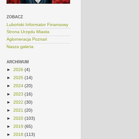
ZOBACZ
Luboński Informator Finansowy
Strona Urzędu Miasta
Aglomeracja Poznań
Nasza galeria
ARCHIWUM
►
2026
(4)
►
2025
(14)
►
2024
(20)
►
2023
(16)
►
2022
(30)
►
2021
(20)
►
2020
(103)
►
2019
(65)
►
2018
(113)