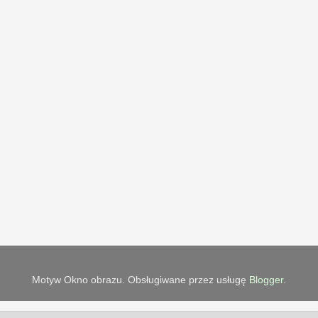
Motyw Okno obrazu. Obsługiwane przez usługę
Blogger
.