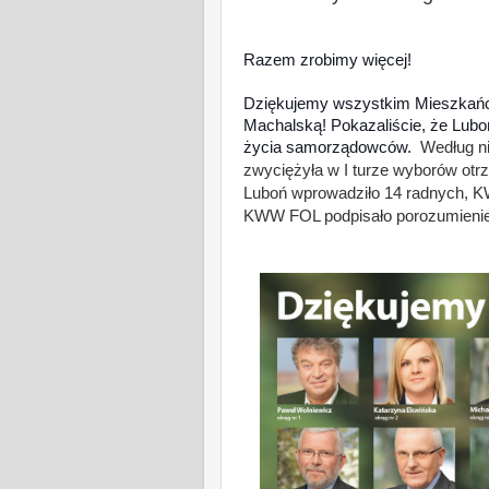
Razem zrobimy więcej!
Dziękujemy wszystkim Mieszkańco
Machalską! Pokazaliście, że Lubo
życia samorządowców.
Według ni
zwyciężyła w I turze wyborów ot
Luboń
wprowadziło 14 radnych,
K
KWW FOL podpisało porozumienie