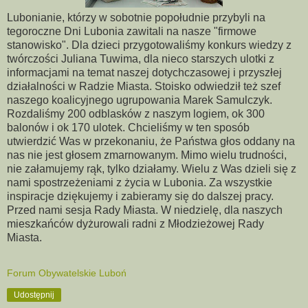
Lubonianie, którzy w sobotnie popołudnie przybyli na
tegoroczne Dni Lubonia zawitali na nasze "firmowe
stanowisko". Dla dzieci przygotowaliśmy konkurs wiedzy z
twórczości Juliana Tuwima, dla nieco starszych ulotki z
informacjami na temat naszej dotychczasowej i przyszłej
działalności w Radzie Miasta. Stoisko odwiedził też szef
naszego koalicyjnego ugrupowania Marek Samulczyk.
Rozdaliśmy 200 odblasków z naszym logiem, ok 300
balonów i ok 170 ulotek. Chcieliśmy w ten sposób
utwierdzić Was w przekonaniu, że Państwa głos oddany na
nas nie jest głosem zmarnowanym. Mimo wielu trudności,
nie załamujemy rąk, tylko działamy. Wielu z Was dzieli się z
nami spostrzeżeniami z życia w Lubonia. Za wszystkie
inspiracje dziękujemy i zabieramy się do dalszej pracy.
Przed nami sesja Rady Miasta. W niedzielę, dla naszych
mieszkańców dyżurowali radni z Młodzieżowej Rady
Miasta.
Forum Obywatelskie Luboń
Udostępnij