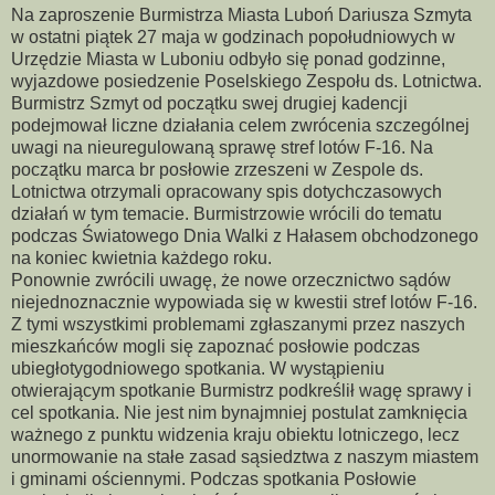
Na zaproszenie Burmistrza Miasta Luboń Dariusza Szmyta
w ostatni piątek 27 maja w godzinach popołudniowych w
Urzędzie Miasta w Luboniu odbyło się ponad godzinne,
wyjazdowe posiedzenie Poselskiego Zespołu ds. Lotnictwa.
Burmistrz Szmyt od początku swej drugiej kadencji
podejmował liczne działania celem zwrócenia szczególnej
uwagi na nieuregulowaną sprawę stref lotów F-16. Na
początku marca br posłowie zrzeszeni w Zespole ds.
Lotnictwa otrzymali opracowany spis dotychczasowych
działań w tym temacie. Burmistrzowie wrócili do tematu
podczas Światowego Dnia Walki z Hałasem obchodzonego
na koniec kwietnia każdego roku.
Ponownie zwrócili uwagę, że nowe orzecznictwo sądów
niejednoznacznie wypowiada się w kwestii stref lotów F-16.
Z tymi wszystkimi problemami zgłaszanymi przez naszych
mieszkańców mogli się zapoznać posłowie podczas
ubiegłotygodniowego spotkania. W wystąpieniu
otwierającym spotkanie Burmistrz podkreślił wagę sprawy i
cel spotkania. Nie jest nim bynajmniej postulat zamknięcia
ważnego z punktu widzenia kraju obiektu lotniczego, lecz
unormowanie na stałe zasad sąsiedztwa z naszym miastem
i gminami ościennymi. Podczas spotkania Posłowie