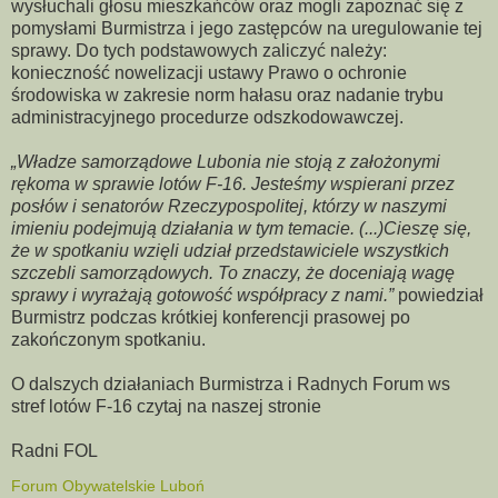
wysłuchali głosu mieszkańców oraz mogli zapoznać się z
pomysłami Burmistrza i jego zastępców na uregulowanie tej
sprawy. Do tych podstawowych zaliczyć należy:
konieczność nowelizacji ustawy Prawo o ochronie
środowiska w zakresie norm hałasu oraz nadanie trybu
administracyjnego procedurze odszkodowawczej.
„Władze samorządowe Lubonia nie stoją z założonymi
rękoma w sprawie lotów F-16. Jesteśmy wspierani przez
posłów i senatorów Rzeczypospolitej, którzy w naszymi
imieniu podejmują działania w tym temacie. (...)Cieszę się,
że w spotkaniu wzięli udział przedstawiciele wszystkich
szczebli samorządowych. To znaczy, że doceniają wagę
sprawy i wyrażają gotowość współpracy z nami.”
powiedział
Burmistrz podczas krótkiej konferencji prasowej po
zakończonym spotkaniu.
O dalszych działaniach Burmistrza i Radnych Forum ws
stref lotów F-16 czytaj na naszej stronie
Radni FOL
Forum Obywatelskie Luboń