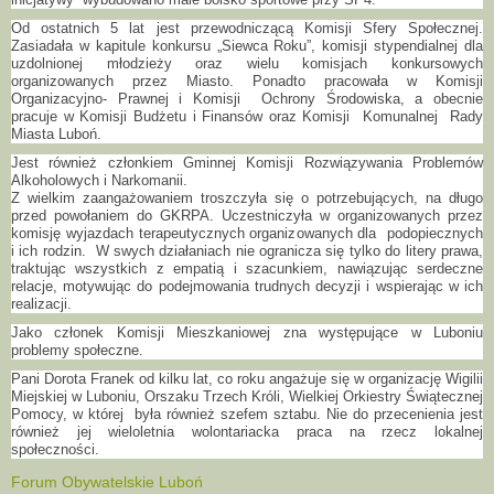
Od ostatnich 5 lat jest przewodniczącą Komisji Sfery Społecznej.
Zasiadała w kapitule konkursu „Siewca Roku”, komisji stypendialnej dla
uzdolnionej młodzieży oraz wielu komisjach konkursowych
organizowanych przez Miasto. Ponadto pracowała w Komisji
Organizacyjno- Prawnej i Komisji Ochrony Środowiska, a obecnie
pracuje w Komisji Budżetu i Finansów oraz Komisji Komunalnej Rady
Miasta Luboń.
Jest również członkiem Gminnej Komisji Rozwiązywania Problemów
Alkoholowych i Narkomanii.
Z wielkim zaangażowaniem troszczyła się o potrzebujących, na długo
przed powołaniem do GKRPA. Uczestniczyła w organizowanych przez
komisję wyjazdach terapeutycznych organizowanych dla podopiecznych
i ich rodzin. W swych działaniach nie ogranicza się tylko do litery prawa,
traktując wszystkich z empatią i szacunkiem, nawiązując serdeczne
relacje, motywując do podejmowania trudnych decyzji i wspierając w ich
realizacji.
Jako członek Komisji Mieszkaniowej zna występujące w Luboniu
problemy społeczne.
Pani Dorota Franek od kilku lat, co roku angażuje się w organizację Wigilii
Miejskiej w Luboniu, Orszaku Trzech Króli, Wielkiej Orkiestry Świątecznej
Pomocy, w której była również szefem sztabu. Nie do przecenienia jest
również jej wieloletnia wolontariacka praca na rzecz lokalnej
społeczności.
Forum Obywatelskie Luboń