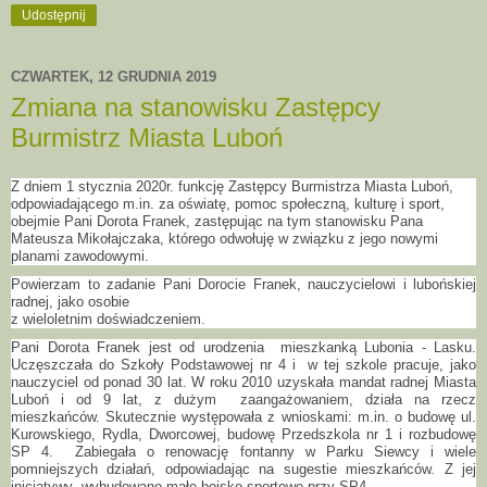
Udostępnij
CZWARTEK, 12 GRUDNIA 2019
Zmiana na stanowisku Zastępcy
Burmistrz Miasta Luboń
Z dniem 1 stycznia 2020r. funkcję Zastępcy Burmistrza Miasta Luboń,
odpowiadającego m.in. za oświatę, pomoc społeczną, kulturę i sport,
obejmie Pani Dorota Franek, zastępując na tym stanowisku Pana
Mateusza Mikołajczaka, którego odwołuję w związku z jego nowymi
planami zawodowymi.
Powierzam to zadanie Pani Dorocie Franek, nauczycielowi i lubońskiej
radnej, jako osobie
z wieloletnim doświadczeniem.
Pani Dorota Franek jest od urodzenia mieszkanką Lubonia - Lasku.
Uczęszczała do Szkoły Podstawowej nr 4 i w tej szkole pracuje, jako
nauczyciel od ponad 30 lat. W roku 2010 uzyskała mandat radnej Miasta
Luboń i od 9 lat, z dużym zaangażowaniem, działa na rzecz
mieszkańców. Skutecznie występowała z wnioskami: m.in. o budowę ul.
Kurowskiego, Rydla, Dworcowej, budowę Przedszkola nr 1 i rozbudowę
SP 4. Zabiegała o renowację fontanny w Parku Siewcy i wiele
pomniejszych działań, odpowiadając na sugestie mieszkańców. Z jej
inicjatywy wybudowano małe boisko sportowe przy SP4.