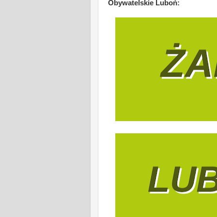
Obywatelskie Luboń: