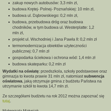
zakup nowych autobusów: 3,3 mln zł,
budowa Krętej- Polnej- Poznańskiej: 10 mln zł,
budowa ul. Dąbrowskiego: 0,2 mln zł,
budowa, przebudowa dróg oraz budowa
chodników, w tym budowa ul. Westerplatte: 1,2
mln zł,
projekt ul. Wschodniej i Jana Pawła II: 0,2 mln zł
termomodernizacja obiektów użyteczności
publicznej: 0,7 mln zł
gospodarka ściekowa i ochrona wód: 1,4 mln zł
budowa skateparku: 0,2 mln zł
Wydatki na oświatę
: przedszkola, szkoły podstawowe oraz
gimnazja to kwota prawie 31 mln zł, natomiast
subwencja
oświatowa
, jaką otrzymuje gmina z budżetu Państwa na
utrzymanie szkół to kwota 14,7 mln zł.
Ze szczegółami budżetu na rok 2012 można zapoznać się
tutaj
.
Małgorzata Matysiak