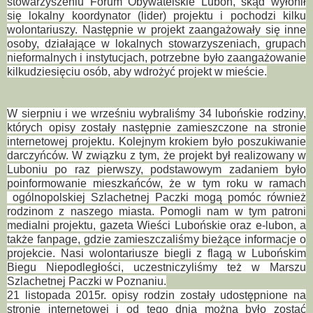
stowarzyszeniu Forum Obywatelskie Luboń, skąd wyłonił
się lokalny koordynator (lider) projektu i pochodzi kilku
wolontariuszy. Następnie w projekt zaangażowały się inne
osoby, działające w lokalnych stowarzyszeniach, grupach
nieformalnych i instytucjach, potrzebne było zaangażowanie
kilkudziesięciu osób, aby wdrożyć projekt w mieście.
W sierpniu i we wrześniu wybraliśmy 34 lubońskie rodziny,
których opisy zostały następnie zamieszczone na stronie
internetowej projektu. Kolejnym krokiem było poszukiwanie
darczyńców. W związku z tym, że projekt był realizowany w
Luboniu po raz pierwszy, podstawowym zadaniem było
poinformowanie mieszkańców, że w tym roku w ramach
ogólnopolskiej Szlachetnej Paczki mogą pomóc również
rodzinom z naszego miasta. Pomogli nam w tym patroni
medialni projektu, gazeta Wieści Lubońskie oraz e-lubon, a
także fanpage, gdzie zamieszczaliśmy bieżące informacje o
projekcie. Nasi wolontariusze biegli z flagą w Lubońskim
Biegu Niepodległości, uczestniczyliśmy też w Marszu
Szlachetnej Paczki w Poznaniu.
21 listopada 2015r. opisy rodzin zostały udostępnione na
stronie internetowej i od tego dnia można było zostać