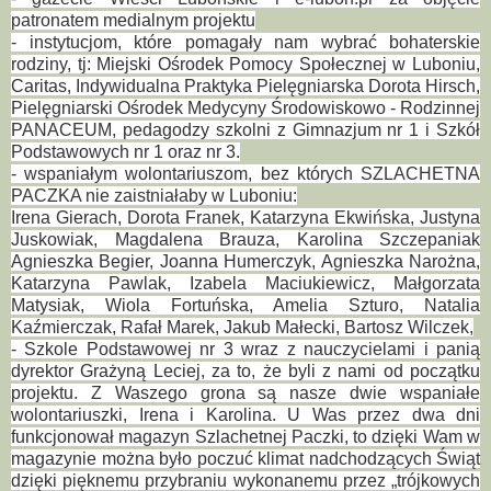
patronatem medialnym projektu
- instytucjom, które pomagały nam wybrać bohaterskie
rodziny, tj: Miejski Ośrodek Pomocy Społecznej w Luboniu,
Caritas, Indywidualna Praktyka Pielęgniarska Dorota Hirsch,
Pielęgniarski Ośrodek Medycyny Środowiskowo - Rodzinnej
PANACEUM, pedagodzy szkolni z Gimnazjum nr 1 i Szkół
Podstawowych nr 1 oraz nr 3.
- wspaniałym wolontariuszom, bez których SZLACHETNA
PACZKA nie zaistniałaby w Luboniu:
Irena Gierach, Dorota Franek, Katarzyna Ekwińska, Justyna
Juskowiak, Magdalena Brauza, Karolina Szczepaniak
Agnieszka Begier, Joanna Humerczyk, Agnieszka Narożna,
Katarzyna Pawlak, Izabela Maciukiewicz, Małgorzata
Matysiak, Wiola Fortuńska, Amelia Szturo, Natalia
Kaźmierczak, Rafał Marek, Jakub Małecki, Bartosz Wilczek,
- Szkole Podstawowej nr 3 wraz z nauczycielami i panią
dyrektor Grażyną Leciej, za to, że byli z nami od początku
projektu. Z Waszego grona są nasze dwie wspaniałe
wolontariuszki, Irena i Karolina. U Was przez dwa dni
funkcjonował magazyn Szlachetnej Paczki, to dzięki Wam w
magazynie można było poczuć klimat nadchodzących Świąt
dzięki pięknemu przybraniu wykonanemu przez „trójkowych