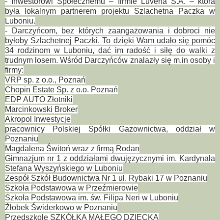
- Inwestorowi Społecznemu – firmie Luvena S.A. – która
była lokalnym partnerem projektu Szlachetna Paczka w
Luboniu.
- Darczyńcom, bez których zaangażowania i dobroci nie
byłoby Szlachetnej Paczki. To dzięki Wam udało się pomóc
34 rodzinom w Luboniu, dać im radość i siłę do walki z
trudnym
losem. Wśród Darczyńców znalazły się m.in osoby i
firmy:
VRP sp. z o.o., Poznań
Chopin Estate Sp. z o.o. Poznań
EDP AUTO Złotniki
Marcinkowski Broker
Akropol Inwestycje
pracownicy Polskiej Spółki Gazownictwa, oddział w
Poznaniu
Magdalena Świtoń wraz z firmą Rodan
Gimnazjum nr 1 z oddziałami dwujęzycznymi im. Kardynała
Stefana Wyszyńskiego w Luboniu
Zespół Szkół Budownictwa Nr 1 ul. Rybaki 17 w Poznaniu
Szkoła Podstawowa w Przeźmierowie
Szkoła Podstawowa im. św. Filipa Neri w Luboniu
Żłobek Świderkowo w Poznaniu
Przedszkole SZKÓŁKA MAŁEGO DZIECKA