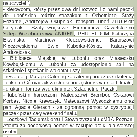
nauczycieli”,
- kierowcom, którzy przez dwa dni rozwozili z nami paczki
do lubońskich rodzin: strażakom z Ochotniczej Staży
Pożarnej, Andrzejowi Okupniak Transport Luboń, ZHU Piotr
Goryniak - Szafy wnękowe, Hieronimowi Gawelskiemu
Sklep Wielobranżowy ANIREN
, PHU ELDOM Katarzyna
Ekwińska, Marcinowi Kleczewskiemu, Bartoszowi
Kleczewskiemu, Ewie Kuberka-Kóska, Katarzynie
Andrzejczak.
- Bibliotece Miejskiej w Luboniu oraz Miasteczku
Kowbojskiemu w Luboniu za udostępnienie sali na
szkolenie i spotkanie wolontariuszy.
- restauracji Marago Catering za catering podczas szkolenia,
- cukierni Górniaczyk za słodki poczęstunek w dniach finału,
- drukarni Tom za wydruki ulotek Szlachetnej Paczki,
- lubońskim harcerzom: Mateuszowi Brembor, Oskarowi
Korbas, Nicole Krawczyk, Mateuszowi Wysodzkiemu oraz
pani Agacie Gierach - za ogromną pomoc w dystrybucji
paczek przez cały weekend finału.
- Leszkowi Tasiemskiemu i Stowarzyszeniu sMBA Poznań-
Atlanta za dodatkową pomoc w zakupie pralki dla starszej
osoby.