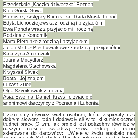
Przedszkole „Kaczka dziwaczka” Poznań
Klub Górski Sowa
Burmistrz, zastępcy Burmistrza i Rada Miasta Luboń
Edyta Lichodziejewska z rodziną i przyjaciółmi
Ewa Porada wraz z przyjaciółmi i rodziną
Rodzina z Komornik
Marta Pietruńko z rodziną i przyjaciółmi
Julia i Michał Piechowiakowie z rodziną i przyjaciółmi
Katarzyna Ambroziak
Joanna Mocydlarz
Magdalena Stachowska
Krzysztof Siwek
Beata i Jej znajomi
Łukasz Zube
Olga Szymkowiak z rodziną
Asia, Ewelina, Daniel, Krzyś i przyjaciele
anonimowi darczyńcy z Poznania i Lubonia.
Dziękujemy również wielu osobom, które wspierały nas
dobrym słowem, radą i dodawały sił w tej kilkumiesięcznej
trudnej pracy. O tym, jak projekt jest potrzebny również w
naszym mieście, świadczą słowa jednej z rodzin
skierowane do darczyńcy: „Wiele w życiu spotkało nas
złego, jednak Szlachetna Paczka pokazała, że dla kogoś