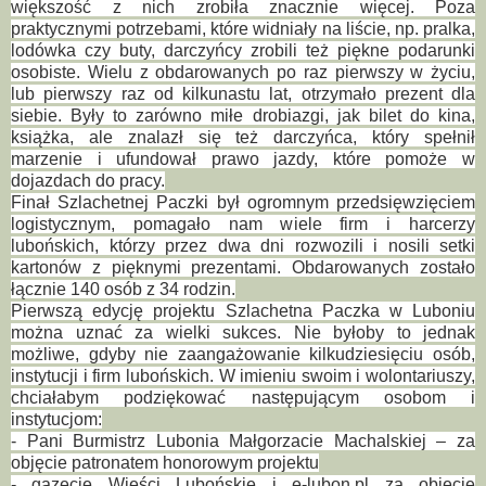
większość z nich zrobiła znacznie więcej. Poza
praktycznymi potrzebami, które widniały na liście, np. pralka,
lodówka czy buty, darczyńcy zrobili też piękne podarunki
osobiste. Wielu z obdarowanych po raz pierwszy w życiu,
lub pierwszy raz od kilkunastu lat, otrzymało prezent dla
siebie. Były to zarówno miłe drobiazgi, jak bilet do kina,
książka, ale znalazł się też darczyńca, który spełnił
marzenie i ufundował prawo jazdy, które pomoże w
dojazdach do pracy.
Finał Szlachetnej Paczki był ogromnym przedsięwzięciem
logistycznym, pomagało nam wiele firm i harcerzy
lubońskich, którzy przez dwa dni rozwozili i nosili setki
kartonów z pięknymi prezentami. Obdarowanych zostało
łącznie 140 osób z 34 rodzin.
Pierwszą edycję projektu Szlachetna Paczka w Luboniu
można uznać za wielki sukces. Nie byłoby to jednak
możliwe, gdyby nie zaangażowanie kilkudziesięciu osób,
instytucji i firm lubońskich. W imieniu swoim i wolontariuszy,
chciałabym podziękować następującym osobom i
instytucjom:
- Pani Burmistrz Lubonia Małgorzacie Machalskiej – za
objęcie patronatem honorowym projektu
- gazecie Wieści Lubońskie i e-lubon.pl za objęcie