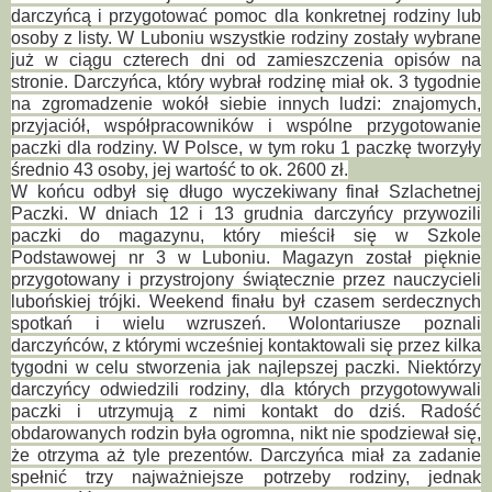
darczyńcą i przygotować pomoc dla konkretnej rodziny lub
osoby z listy. W Luboniu wszystkie rodziny zostały wybrane
już w ciągu czterech dni od zamieszczenia opisów na
stronie. Darczyńca, który wybrał rodzinę miał ok. 3 tygodnie
na zgromadzenie wokół siebie innych ludzi: znajomych,
przyjaciół, współpracowników i wspólne przygotowanie
paczki dla rodziny. W Polsce, w tym roku 1 paczkę tworzyły
średnio 43 osoby, jej wartość to ok. 2600 zł.
W końcu odbył się długo wyczekiwany finał Szlachetnej
Paczki. W dniach 12 i 13 grudnia darczyńcy przywozili
paczki do magazynu, który mieścił się w Szkole
Podstawowej nr 3 w Luboniu. Magazyn został pięknie
przygotowany i przystrojony świątecznie przez nauczycieli
lubońskiej trójki. Weekend finału był czasem serdecznych
spotkań i wielu wzruszeń. Wolontariusze poznali
darczyńców, z którymi wcześniej kontaktowali się przez kilka
tygodni w celu stworzenia jak najlepszej paczki. Niektórzy
darczyńcy odwiedzili rodziny, dla których przygotowywali
paczki i utrzymują z nimi kontakt do dziś. Radość
obdarowanych rodzin była ogromna, nikt nie spodziewał się,
że otrzyma aż tyle prezentów. Darczyńca miał za zadanie
spełnić trzy najważniejsze potrzeby rodziny, jednak