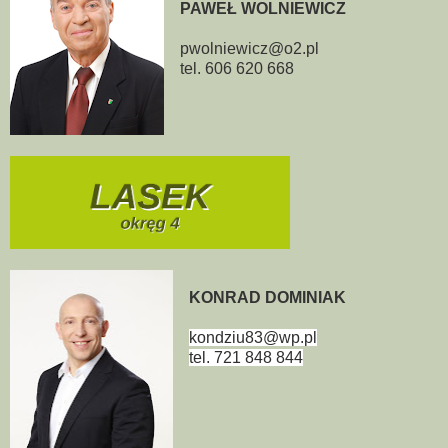
PAWEŁ WOLNIEWICZ
pwolniewicz@o2.pl
tel. 606 620 668
KONRAD DOMINIAK
kondziu83@wp.pl
tel. 721 848 844