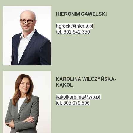
HIERONIM GAWELSKI
hgrock@interia.pl
tel. 601 542 350
KAROLINA WILCZYŃSKA-
KĄKOL
kakolkarolina@wp.pl
tel. 605 079 596