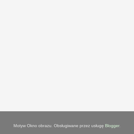
Motyw Okno obrazu. Obsługiwane przez usługę
Blogger
.