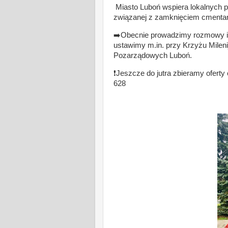
Miasto Luboń wspiera lokalnych pro
związanej z zamknięciem cmentar
➡️Obecnie prowadzimy rozmowy i z
ustawimy m.in. przy Krzyżu Mile
Pozarządowych Luboń.
❗️Jeszcze do jutra zbieramy ofert
628