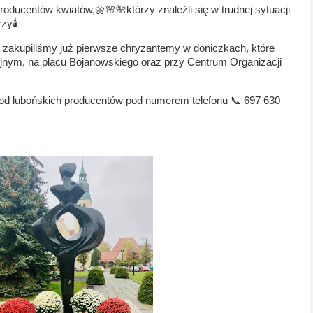
ducentów kwiatów,🌼🌸🌺którzy znaleźli się w trudnej sytuacji
zy🕯
akupiliśmy już pierwsze chryzantemy w doniczkach, które
nijnym, na placu Bojanowskiego oraz przy Centrum Organizacji
y od lubońskich producentów pod numerem telefonu 📞 697 630