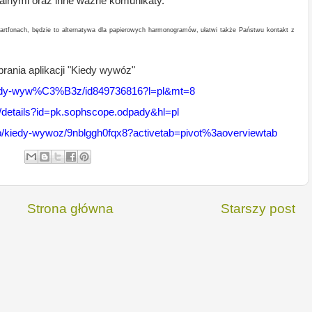
lnymi oraz inne ważne komunikaty.
artfonach, będzie to alternatywa dla papierowych harmonogramów, ułatwi także Państwu kontakt z
rania aplikacji "Kiedy wywóz"
/kiedy-wyw%C3%B3z/id849736816?l=pl&mt=8
s/details?id=pk.sophscope.odpady&hl=pl
/p/kiedy-wywoz/9nblggh0fqx8?activetab=pivot%3aoverviewtab
Strona główna
Starszy post