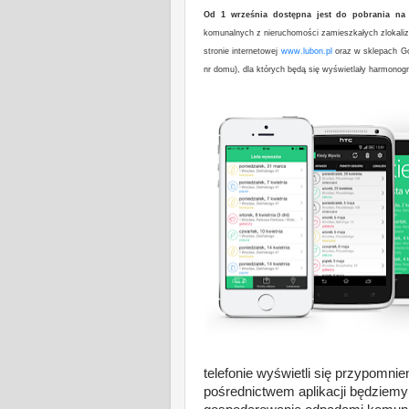
Od 1 września dostępna jest do pobrania na
komunalnych z nieruchomości zamieszkałych zlokaliz
stronie internetowej
www.lubon.pl
oraz w sklepach Goo
nr domu), dla których będą się wyświetlały harmon
telefonie wyświetli się przypomni
pośrednictwem aplikacji będziemy 