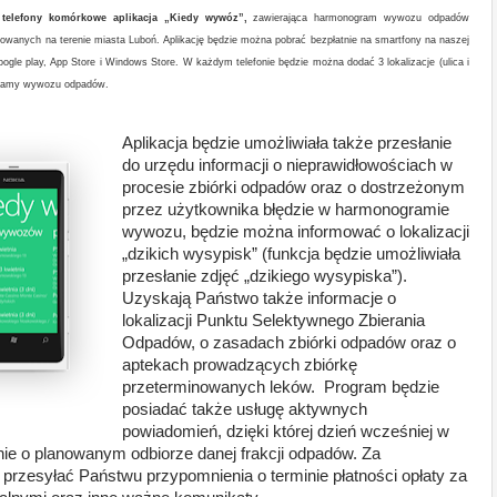
 telefony komórkowe aplikacja „Kiedy wywóz”,
zawierająca harmonogram wywozu odpadów
owanych na terenie miasta Luboń. Aplikację będzie można pobrać bezpłatnie na smartfony na naszej
gle play, App Store i Windows Store. W każdym telefonie będzie można dodać 3 lokalizacje (ulica i
ogramy wywozu odpadów.
Aplikacja będzie umożliwiała także przesłanie
do urzędu informacji o nieprawidłowościach w
procesie zbiórki odpadów oraz o dostrzeżonym
przez użytkownika błędzie w harmonogramie
wywozu, będzie można informować o lokalizacji
„dzikich wysypisk” (funkcja będzie umożliwiała
przesłanie zdjęć „dzikiego wysypiska”).
Uzyskają Państwo także informacje o
lokalizacji Punktu Selektywnego Zbierania
Odpadów, o zasadach zbiórki odpadów oraz o
aptekach prowadzących zbiórkę
przeterminowanych leków. Program będzie
posiadać także usługę aktywnych
powiadomień, dzięki której dzień wcześniej w
enie o planowanym odbiorze danej frakcji odpadów. Za
przesyłać Państwu przypomnienia o terminie płatności opłaty za