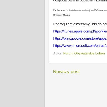
gospodarowanie odpadami komuna
Zachęcamy do instalowania aplikacji na Państwa sm
Urzędem Miasta.
Poniżej zamieszczamy linki do pob
https://itunes.apple.com/pl/app
https://play.google.com/store/app
https://www.microsoft.com/en-us
Autor:
Forum Obywatelskie Luboń
Nowszy post