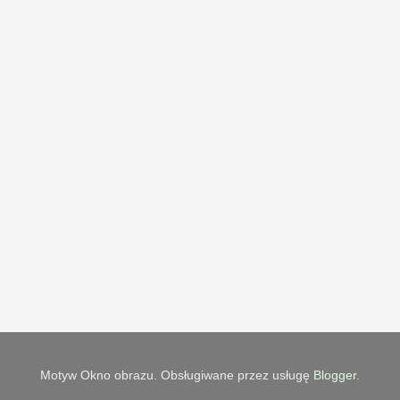
Motyw Okno obrazu. Obsługiwane przez usługę
Blogger
.